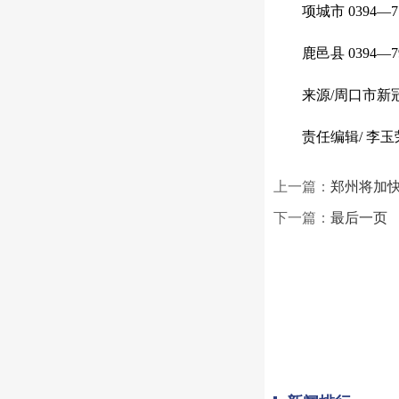
项城市 0394—77
鹿邑县 0394—79
来源/周口市
新
责任编辑/ 李玉
上一篇：
郑州将加快
下一篇：
最后一页