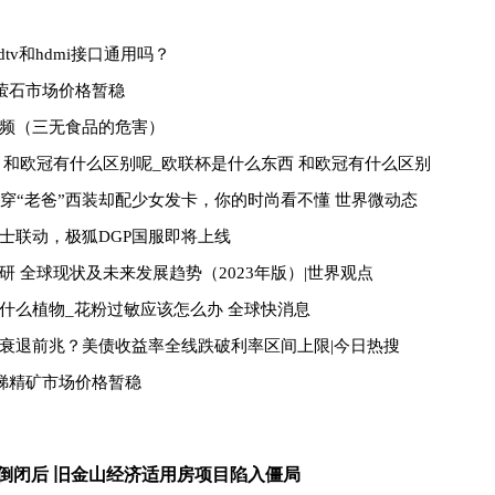
dtv和hdmi接口通用吗？
区萤石市场价格暂稳
频（三无食品的危害）
 和欧冠有什么区别呢_欧联杯是什么东西 和欧冠有什么区别
，穿“老爸”西装却配少女发卡，你的时尚看不懂 世界微动态
士联动，极狐DGP国服即将上线
研 全球现状及未来发展趋势（2023年版）|世界观点
什么植物_花粉过敏应该怎么办 全球快消息
衰退前兆？美债收益率全线跌破利率区间上限|今日热搜
区锑精矿市场价格暂稳
US)倒闭后 旧金山经济适用房项目陷入僵局