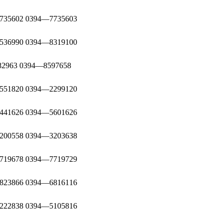
35602 0394—7735603
36990 0394—8319100
2963 0394—8597658
51820 0394—2299120
41626 0394—5601626
00558 0394—3203638
19678 0394—7719729
23866 0394—6816116
22838 0394—5105816