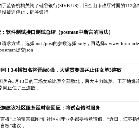
由于监管机构关闭了硅谷银行(SIVB US)，旧金山市政厅对面的112
nter的建设被迫停止，硅谷银行
：软件测试接口测试总结（postman中断言的写法）
求1请求方式，选择post2post的参数选择body，再选择x-www-form-urle
stman提交json
同！3-0横扫名将晋级8强，大满贯赛国乒止住女单3连败
国乒在3月13日的三场女单比赛全部败北，两大主力陈梦、王艺迪爆
幸同止住了三连败，
班族建议社区服务延时获回应：将试点错时服务
留言板”上的留言截图“到社区办理业务都要特意请假。”近日，江苏扬
言板”建议，