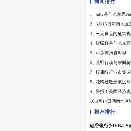
新闻排行
1、
hdtv是什么意思?h
2、
3月15日河南地
3、
三无食品的危害视
4、
欧联杯是什么东西
5、
41岁海清真时髦
6、
荒野行动与假面骑
7、
柠康酸行业市场调
8、
花粉过敏应该远离
9、
警报！美国经济现
10、
3月14日湖南地
推荐排行
硅谷银行(SIVB.