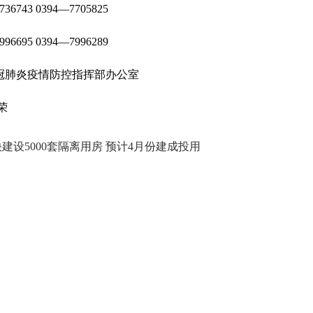
36743 0394—7705825
96695 0394—7996289
冠肺炎疫情防控
指挥部办公室
荣
建设5000套隔离用房 预计4月份建成投用